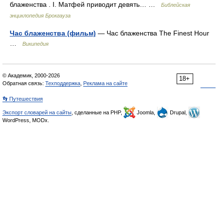
блаженства . I. Матфей приводит девять… …
Библейская
энциклопедия Брокгауза
Час блаженства (фильм)
— Час блаженства The Finest Hour
…
Википедия
© Академик, 2000-2026
18+
Обратная связь:
Техподдержка
,
Реклама на сайте
👣 Путешествия
Экспорт словарей на сайты
, сделанные на PHP,
Joomla,
Drupal,
WordPress, MODx.