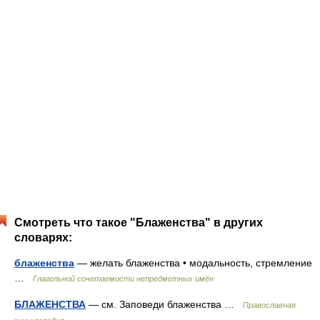
Смотреть что такое "Блаженства" в других
словарях:
блаженства
— желать блаженства • модальность, стремление
…
Глагольной сочетаемости непредметных имён
БЛАЖЕНСТВА
— см. Заповеди блаженства …
Православная