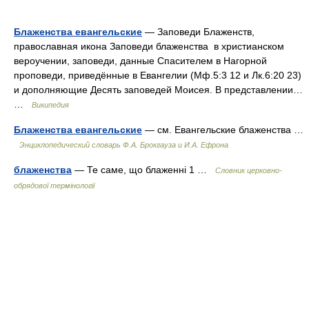
Блаженства евангельские
— Заповеди Блаженств,
православная икона Заповеди блаженства в христианском
вероучении, заповеди, данные Спасителем в Нагорной
проповеди, приведённые в Евангелии (Мф.5:3 12 и Лк.6:20 23)
и дополняющие Десять заповедей Моисея. В представлении…
…
Википедия
Блаженства евангельские
— см. Евангельские блаженства …
Энциклопедический словарь Ф.А. Брокгауза и И.А. Ефрона
блаженства
— Те саме, що блаженні 1 …
Словник церковно-
обрядової термінології