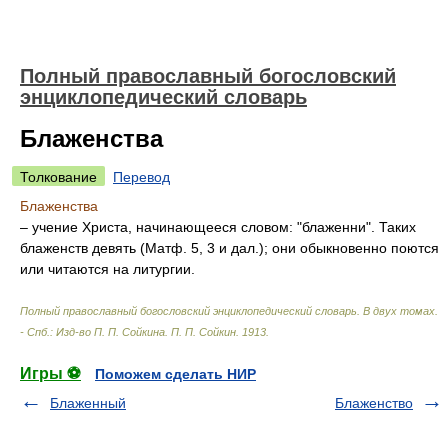
Полный православный богословский
энциклопедический словарь
Блаженства
Толкование
Перевод
Блаженства
– учение Христа, начинающееся словом: "блаженни". Таких
блаженств девять (Матф. 5, 3 и дал.); они обыкновенно поются
или читаются на литургии.
Полный православный богословский энциклопедический словарь. В двух томах.
- Спб.: Изд-во П. П. Сойкина
.
П. П. Сойкин
.
1913
.
Игры ⚽
Поможем сделать НИР
Блаженный
Блаженство