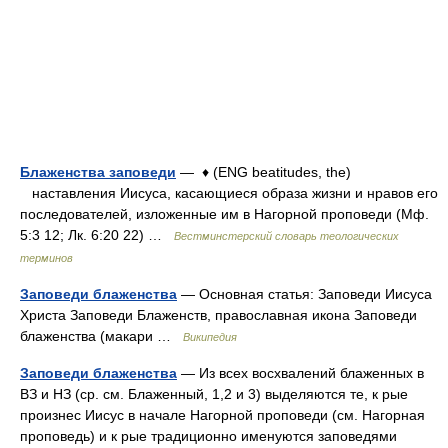
Блаженства заповеди
— ♦ (ENG beatitudes, the)
наставления Иисуса, касающиеся образа жизни и нравов его
последователей, изложенные им в Нагорной проповеди (Мф.
5:3 12; Лк. 6:20 22) …
Вестминстерский словарь теологических
терминов
Заповеди блаженства
— Основная статья: Заповеди Иисуса
Христа Заповеди Блаженств, православная икона Заповеди
блаженства (макари …
Википедия
Заповеди блаженства
— Из всех восхвалений блаженных в
ВЗ и НЗ (ср. см. Блаженный, 1,2 и 3) выделяются те, к рые
произнес Иисус в начале Нагорной проповеди (см. Нагорная
проповедь) и к рые традиционно именуются заповедями